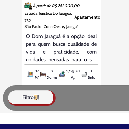
À partir de R$ 281.000,00
Estrada Turística Do Jaraguá,
Apartamento
732
,
,
São Paulo
Zona Oeste
Jaraguá
O Dom Jaraguá é a opção ideal
para quem busca qualidade de
vida e praticidade, com
unidades pensadas para o seu
conforto e bem-estar.
37
2
S/ Vg. e 1
1
Localizado em Jaraguá, a poucos
M²
Dorms.
Vg.
Bnh.
minutos das principais vias da
região, como a Rodovia
Filtro
Anhanguera (800m) e a
Rodovia dos Bandeirantes (2,5
km), além de