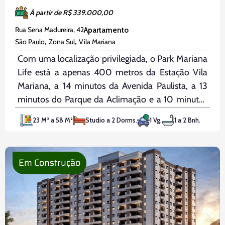
À partir de R$ 339.000,00
Rua Sena Madureira, 42
Apartamento
,
,
São Paulo
Zona Sul
Vila Mariana
Com uma localização privilegiada, o Park Mariana
Life está a apenas 400 metros da Estação Vila
Mariana, a 14 minutos da Avenida Paulista, a 13
minutos do Parque da Aclimação e a 10 minutos
do Shopping Pátio Paulista e do Hospital Oswaldo
23 M² a 58 M²
Studio a 2 Dorms.
1 Vg.
1 a 2 Bnh.
Cruz. Em um terreno de 3.246,38m², o
Em Construção