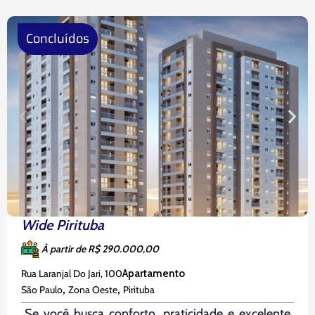
do
Concluídos
Wide Pirituba
À partir de R$ 290.000,00
Rua Laranjal Do Jari, 100
Apartamento
,
,
São Paulo
Zona Oeste
Pirituba
Se você busca conforto, praticidade e excelente