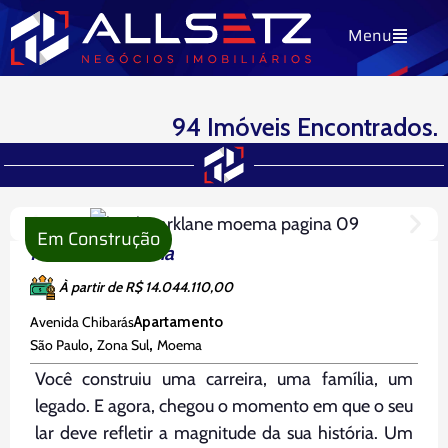
Ir
Menu
para
o
conteúdo
94 Imóveis Encontrados.
Página
Página
Página
Em Construção
Parklane Moema
À partir de R$ 14.044.110,00
Avenida Chibarás
Apartamento
,
,
São Paulo
Zona Sul
Moema
Você construiu uma carreira, uma família, um
legado. E agora, chegou o momento em que o seu
lar deve refletir a magnitude da sua história. Um