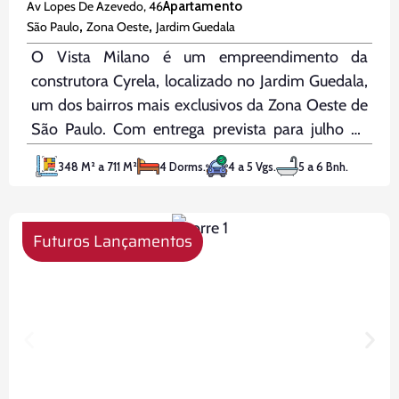
Av Lopes De Azevedo, 46
Apartamento
,
,
São Paulo
Zona Oeste
Jardim Guedala
O Vista Milano é um empreendimento da
construtora Cyrela, localizado no Jardim Guedala,
um dos bairros mais exclusivos da Zona Oeste de
São Paulo. Com entrega prevista para julho de
2029, oferece apartamentos de 348 m² a 411,50
348 M² a 711 M²
4 Dorms.
4 a 5 Vgs.
5 a 6 Bnh.
m², todos com 4 suítes e 4 vagas de garagem.
Para
Futuros Lançamentos