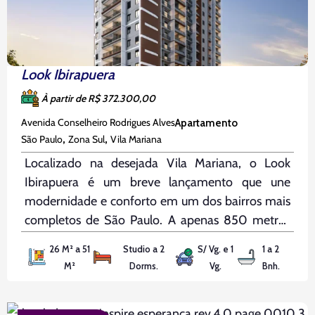
Look Ibirapuera
À partir de R$ 372.300,00
Avenida Conselheiro Rodrigues Alves
Apartamento
,
,
São Paulo
Zona Sul
Vila Mariana
Localizado na desejada Vila Mariana, o Look
Ibirapuera é um breve lançamento que une
modernidade e conforto em um dos bairros mais
completos de São Paulo. A apenas 850 metros
da estação Ana Rosa e a 5 minutos de bicicleta do
26 M² a 51
Studio a 2
S/ Vg. e 1
1 a 2
Parque Ibirapuera, você estará conectado ao
M²
Dorms.
Vg.
Bnh.
melhor da