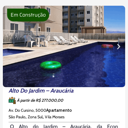
120 metros da estação Eucaliptos do metrô,
próximo à
Em Construção
Alto Do Jardim – Araucária
À partir de R$ 277.000,00
Av. Do Cursino, 5000
Apartamento
,
,
São Paulo
Zona Sul
Vila Moraes
O Alto do Jardim – Araucária, da Econ