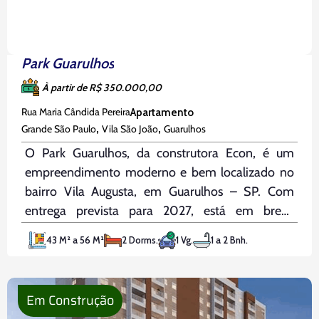
Park Guarulhos
À partir de R$ 350.000,00
Rua Maria Cândida Pereira
Apartamento
,
,
Grande São Paulo
Vila São João
Guarulhos
O Park Guarulhos, da construtora Econ, é um
empreendimento moderno e bem localizado no
bairro Vila Augusta, em Guarulhos – SP. Com
entrega prevista para 2027, está em breve
lançamento e oferece qualidade de vida, conforto
43 M² a 56 M²
2 Dorms.
1 Vg.
1 a 2 Bnh.
e praticidade. A localização é um de seus grandes
diferenciais: está a apenas
Em Construção