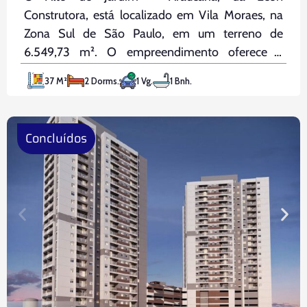
Construtora, está localizado em Vila Moraes, na
Zona Sul de São Paulo, em um terreno de
6.549,73 m². O empreendimento oferece a
combinação perfeita entre qualidade de vida e
37 M²
2 Dorms.
1 Vg.
1 Bnh.
praticidade, com fácil acesso à futura estação
Cursino, ao Zoológico de São
Concluídos