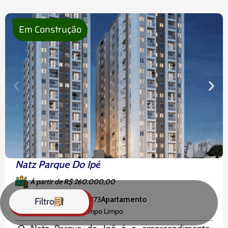
Enter Morumbi foi pensado para
Em Construção
Natz Parque Do Ipê
À partir de R$ 260.000,00
Rua José Teixeira Barreto, 173
Apartamento
Filtro
,
,
São Paulo
Zona Sul
Campo Limpo