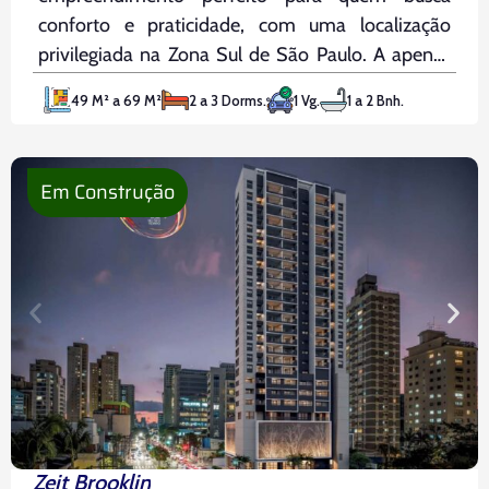
conforto e praticidade, com uma localização
privilegiada na Zona Sul de São Paulo. A apenas
400 metros da estação Santos Imigrantes e
49 M² a 69 M²
2 a 3 Dorms.
1 Vg.
1 a 2 Bnh.
perto de vias importantes como a Rua Vergueiro,
a Avenida Dr. Ricardo Jafet e a
Em Construção
Zeit Brooklin