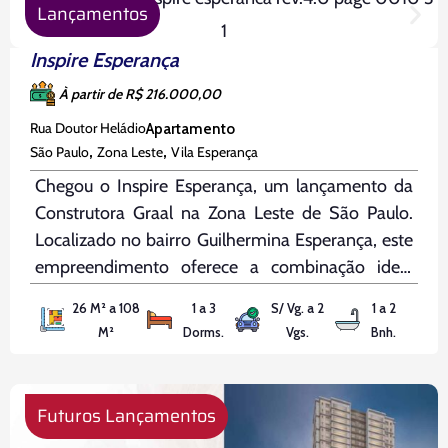
Lançamentos
Inspire Esperança
À partir de R$ 216.000,00
Rua Doutor Heládio
Apartamento
,
,
São Paulo
Zona Leste
Vila Esperança
Chegou o Inspire Esperança, um lançamento da
Construtora Graal na Zona Leste de São Paulo.
Localizado no bairro Guilhermina Esperança, este
empreendimento oferece a combinação ideal
entre mobilidade, conforto e praticidade, em uma
26 M² a 108
1 a 3
S/ Vg. a 2
1 a 2
região que cresce e se valoriza a cada dia. A
M²
Dorms.
Vgs.
Bnh.
poucos passos do metrô, com a
Futuros Lançamentos