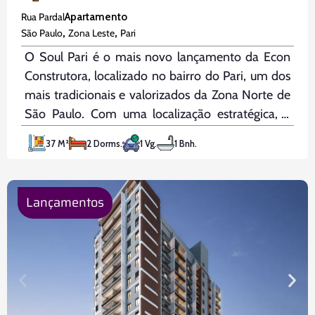
Rua Pardal
Apartamento
,
,
São Paulo
Zona Leste
Pari
O Soul Pari é o mais novo lançamento da Econ
Construtora, localizado no bairro do Pari, um dos
mais tradicionais e valorizados da Zona Norte de
São Paulo. Com uma localização estratégica, a
apenas 5 minutos da Estação Armênia da linha
37 M²
2 Dorms.
1 Vg.
1 Bnh.
azul do metrô, o empreendimento oferece fácil
acesso
Lançamentos