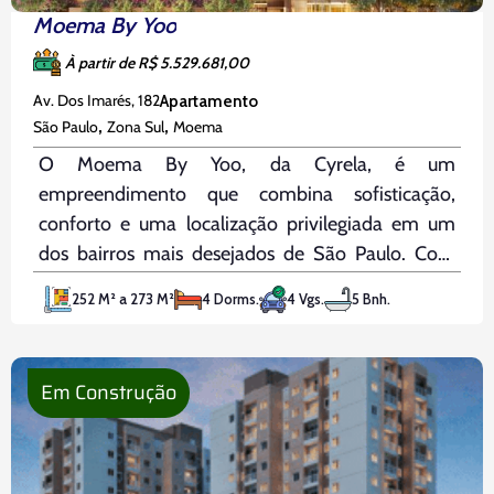
Moema By Yoo
À partir de R$ 5.529.681,00
Av. Dos Imarés, 182
Apartamento
,
,
São Paulo
Zona Sul
Moema
O Moema By Yoo, da Cyrela, é um
empreendimento que combina sofisticação,
conforto e uma localização privilegiada em um
dos bairros mais desejados de São Paulo. Com
5419m² de terreno, oferece unidades de 252m² a
252 M² a 273 M²
4 Dorms.
4 Vgs.
5 Bnh.
273m², com opções de 3 a 4 suítes, 3 a 4
dormitórios e 3
Em Construção