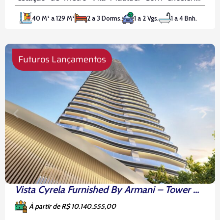
infraestrutura ao redor, o projeto está próximo de
40 M² a 129 M²
2 a 3 Dorms.
1 a 2 Vgs.
1 a 4 Bnh.
academias, farmácias, mercados e diversas
comodidades que facilitam a rotina. Com
Futuros Lançamentos
Vista Cyrela Furnished By Armani – Tower Milano
À partir de R$ 10.140.555,00