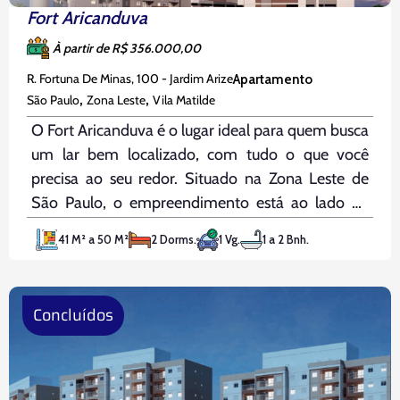
Fort Aricanduva
À partir de R$ 356.000,00
R. Fortuna De Minas, 100 - Jardim Arize
Apartamento
,
,
São Paulo
Zona Leste
Vila Matilde
O Fort Aricanduva é o lugar ideal para quem busca
um lar bem localizado, com tudo o que você
precisa ao seu redor. Situado na Zona Leste de
São Paulo, o empreendimento está ao lado da
Avenida Itaquera, do Atacadão Aricanduva, da
41 M² a 50 M²
2 Dorms.
1 Vg.
1 a 2 Bnh.
Avenida Aricanduva e do Assaí Atacadista,
garantindo
Concluídos