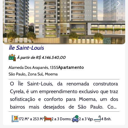
Île Saint-Louis
À partir de R$ 4.146.540,00
Alameda Dos Arapanés, 1355
Apartamento
,
,
São Paulo
Zona Sul
Moema
O Île Saint-Louis, da renomada construtora
Cyrela, é um empreendimento exclusivo que traz
sofisticação e conforto para Moema, um dos
bairros mais desejados de São Paulo. Com
entrega prevista para setembro de 2026, o
172 M² a 253 M²
2 a 3 Dorms.
2 a 3 Vgs.
4 Bnh.
projeto contemporâneo está localizado a apenas