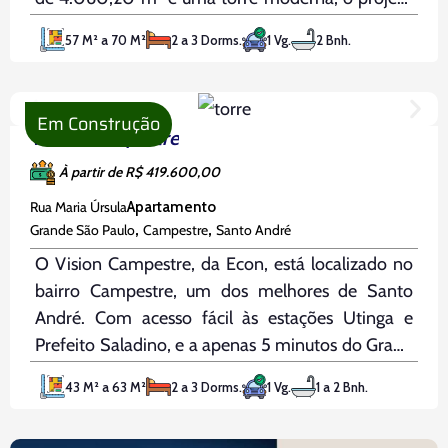
foi cuidadosamente planejado para oferecer
57 M² a 70 M²
2 a 3 Dorms.
1 Vg.
2 Bnh.
qualidade de vida aos seus moradores. Com
apenas 400 metros do Parque Shopping
Em Construção
Vision Campestre
À partir de R$ 419.600,00
Rua Maria Úrsula
Apartamento
,
,
Grande São Paulo
Campestre
Santo André
O Vision Campestre, da Econ, está localizado no
bairro Campestre, um dos melhores de Santo
André. Com acesso fácil às estações Utinga e
Prefeito Saladino, e a apenas 5 minutos do Grand
Plaza Shopping, o empreendimento oferece
43 M² a 63 M²
2 a 3 Dorms.
1 Vg.
1 a 2 Bnh.
excelente infraestrutura e proximidade com
universidades, supermercados, academias e o