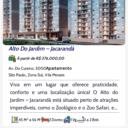
Alto Do Jardim – Jacarandá
À partir de R$ 376.000,00
Av. Do Cursino, 5000
Apartamento
,
,
São Paulo
Zona Sul
Vila Moraes
Viva em um lugar que oferece praticidade,
conforto e uma localização única! O Alto do
Jardim – Jacarandá está situado perto de atrações
imperdíveis, como o Zoológico e o Zoo Safari, e a
apenas 10 minutos do Metrô Jabaquara, 10
45 M² a 56 M²
2 Dorms.
1 Vg.
1 a 2 Bnh.
minutos da Avenida dos Bandeirantes e 9 minutos