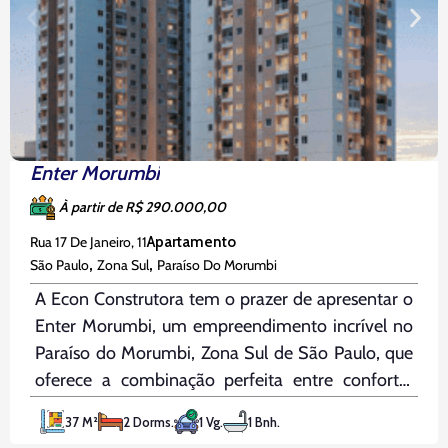
Enter Morumbi
À partir de R$ 290.000,00
Rua 17 De Janeiro, 11
Apartamento
,
,
São Paulo
Zona Sul
Paraíso Do Morumbi
A Econ Construtora tem o prazer de apresentar o
Enter Morumbi, um empreendimento incrível no
Paraíso do Morumbi, Zona Sul de São Paulo, que
oferece a combinação perfeita entre conforto,
praticidade e excelente localização. Com
37 M²
2 Dorms.
1 Vg.
1 Bnh.
unidades de 37m², 2 dormitórios e 1 banheiro, o