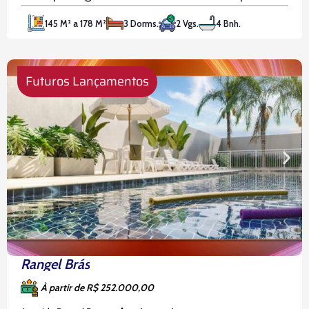
à Avenida Berrini, com fácil acesso à Avenida
145 M² a 178 M²
3 Dorms.
2 Vgs.
4 Bnh.
Santo Amaro e a diversas outras comodidades da
região, o
Futuros Lançamentos
Rangel Brás
À partir de R$ 252.000,00