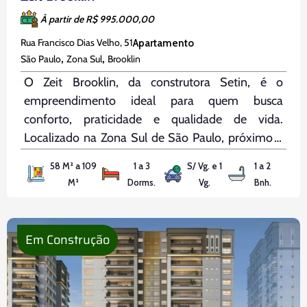
À partir de R$ 995.000,00
Rua Francisco Dias Velho, 51
Apartamento
,
,
São Paulo
Zona Sul
Brooklin
O Zeit Brooklin, da construtora Setin, é o
empreendimento ideal para quem busca
conforto, praticidade e qualidade de vida.
Localizado na Zona Sul de São Paulo, próximo a
importantes vias como a Eng. Luís Carlos Berrini,
58 M² a 109
1 a 3
S/ Vg. e 1
1 a 2
Santo Amaro, Vereador José Diniz e Avenida
M²
Dorms.
Vg.
Bnh.
Morumbi, oferece fácil acesso à cidade
Em Construção