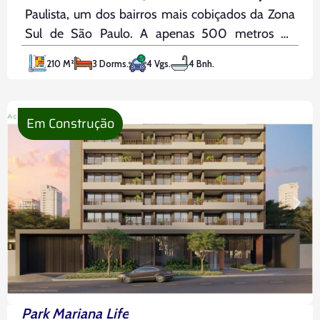
Paulista, um dos bairros mais cobiçados da Zona
Sul de São Paulo. A apenas 500 metros do
Parque Ibirapuera, ele se conecta facilmente aos
210 M²
3 Dorms.
4 Vgs.
4 Bnh.
bairros dos Jardins, Itaim e Ibirapuera, além de
estar próximo de
Em Construção
Park Mariana Life