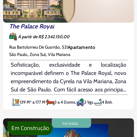
The Palace Royal
À partir de R$ 2.342.150,00
Rua Bartolomeu De Gusmão, 521
Apartamento
,
,
São Paulo
Zona Sul
Vila Mariana
Sofisticação, exclusividade e localização
incomparável definem o The Palace Royal, novo
empreendimento da Cyrela na Vila Mariana, Zona
Sul de São Paulo. Com fácil acesso aos principais
pontos da cidade, está a apenas 13 minutos da
139 M² a 177 M²
3 a 4 Dorms.
2 Vgs.
4 Bnh.
Estação Vila Mariana, da Rua Vergueiro,
Domingos de Morais e França Pinto, 14
Em Construção