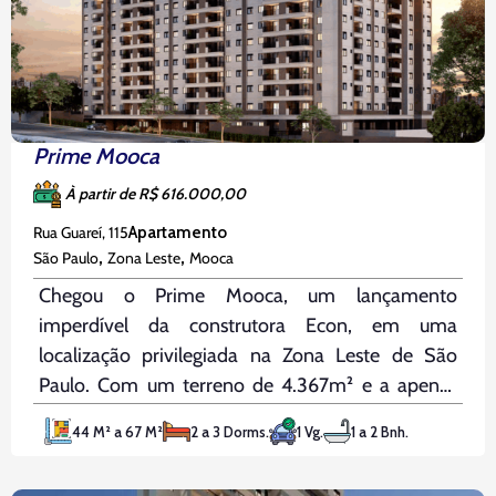
Prime Mooca
À partir de R$ 616.000,00
Rua Guareí, 115
Apartamento
,
,
São Paulo
Zona Leste
Mooca
Chegou o Prime Mooca, um lançamento
imperdível da construtora Econ, em uma
localização privilegiada na Zona Leste de São
Paulo. Com um terreno de 4.367m² e a apenas
500 metros da Avenida Salim Farah Maluf, você
44 M² a 67 M²
2 a 3 Dorms.
1 Vg.
1 a 2 Bnh.
estará a 6 minutos da Estação Belen e a 10
minutos da Radial