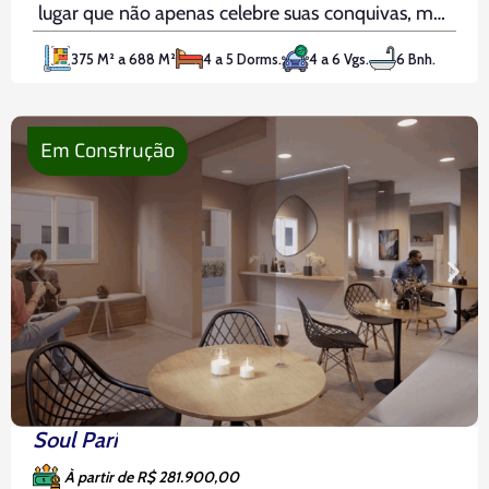
lugar que não apenas celebre suas conquivas, mas
que se torne o coração pulsante de novas
375 M² a 688 M²
4 a 5 Dorms.
4 a 6 Vgs.
6 Bnh.
memórias, o ponto de encontro de gerações
Em Construção
Soul Pari
À partir de R$ 281.900,00