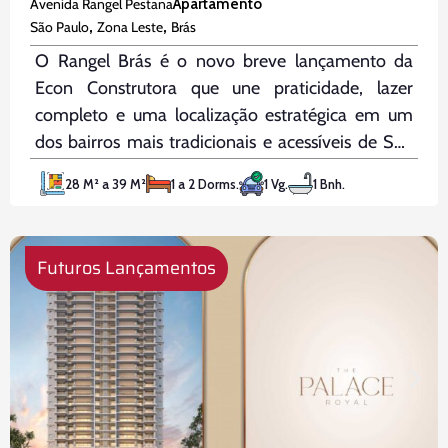
Avenida Rangel Pestana
Apartamento
,
,
São Paulo
Zona Leste
Brás
O Rangel Brás é o novo breve lançamento da
Econ Construtora que une praticidade, lazer
completo e uma localização estratégica em um
dos bairros mais tradicionais e acessíveis de São
Paulo. Localizado no Brás, você estará a apenas 3
28 M² a 39 M²
1 a 2 Dorms.
1 Vg.
1 Bnh.
minutos da Estação Brás e da Radial Leste, 4
minutos
Futuros Lançamentos