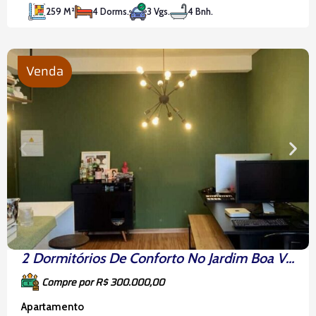
empreendimento oferece a exclusividade de
259 M²
4 Dorms.
3 Vgs.
4 Bnh.
morar perto de tudo, como o Museu do Futebol, o
Parque da Água
Venda
2 Dormitórios De Conforto No Jardim Boa Vista
Compre por R$ 300.000,00
Apartamento