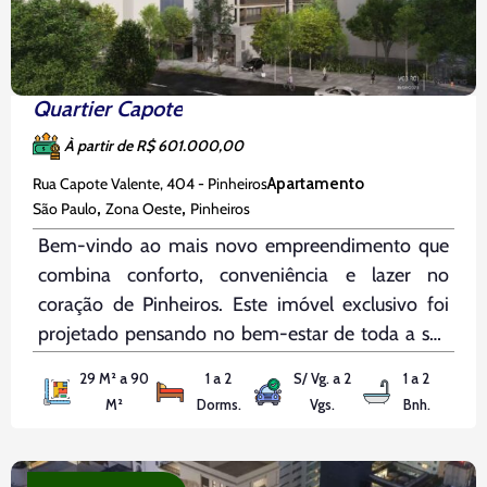
Quartier Capote
À partir de R$ 601.000,00
Rua Capote Valente, 404 - Pinheiros
Apartamento
,
,
São Paulo
Zona Oeste
Pinheiros
Bem-vindo ao mais novo empreendimento que
combina conforto, conveniência e lazer no
coração de Pinheiros. Este imóvel exclusivo foi
projetado pensando no bem-estar de toda a sua
família, incluindo até mesmo seus amigos de
29 M² a 90
1 a 2
S/ Vg. a 2
1 a 2
quatro patas. Localizado em uma das áreas mais
M²
Dorms.
Vgs.
Bnh.
desejadas de São Paulo, nosso espaço oferece