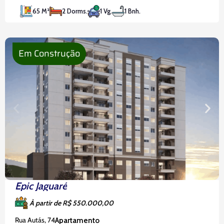
imóvel recentemente reformado conta com 2
65 M²
2 Dorms.
1 Vg.
1 Bnh.
dormitórios, sendo uma suíte, perfeita para
garantir a sua privacidade. O apartamento é
repleto de
Em Construção
Epic Jaguaré
À partir de R$ 550.000,00
Rua Autás, 74
Apartamento