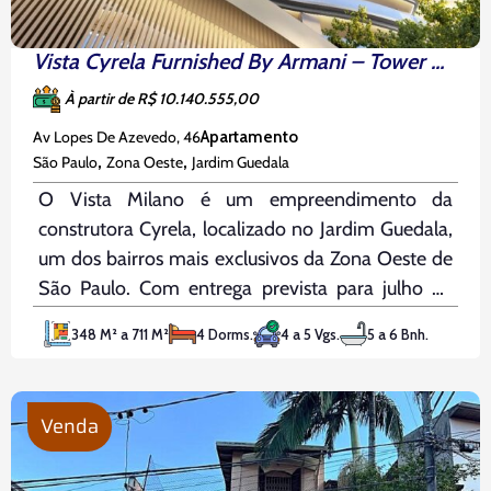
Vista Cyrela Furnished By Armani – Tower Milano
À partir de R$ 10.140.555,00
Av Lopes De Azevedo, 46
Apartamento
,
,
São Paulo
Zona Oeste
Jardim Guedala
O Vista Milano é um empreendimento da
construtora Cyrela, localizado no Jardim Guedala,
um dos bairros mais exclusivos da Zona Oeste de
São Paulo. Com entrega prevista para julho de
2029, oferece apartamentos de 348 m² a 411,50
348 M² a 711 M²
4 Dorms.
4 a 5 Vgs.
5 a 6 Bnh.
m², todos com 4 suítes e 4 vagas de garagem.
Para
Venda