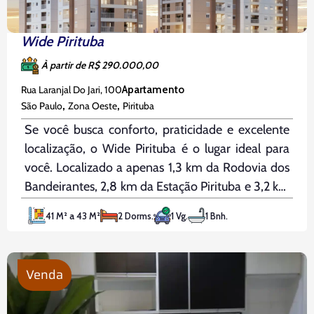
Wide Pirituba
À partir de R$ 290.000,00
Rua Laranjal Do Jari, 100
Apartamento
,
,
São Paulo
Zona Oeste
Pirituba
Se você busca conforto, praticidade e excelente
localização, o Wide Pirituba é o lugar ideal para
você. Localizado a apenas 1,3 km da Rodovia dos
Bandeirantes, 2,8 km da Estação Pirituba e 3,2 km
do Terminal Pirituba, este empreendimento
41 M² a 43 M²
2 Dorms.
1 Vg.
1 Bnh.
oferece fácil acesso aos principais pontos da
cidade, garantindo mobilidade
Venda