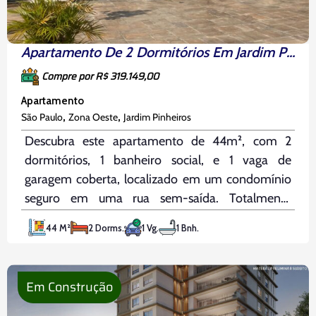
Apartamento De 2 Dormitórios Em Jardim Pinheiros
Compre por R$ 319.149,00
Apartamento
,
,
São Paulo
Zona Oeste
Jardim Pinheiros
Descubra este apartamento de 44m², com 2
dormitórios, 1 banheiro social, e 1 vaga de
garagem coberta, localizado em um condomínio
seguro em uma rua sem-saída. Totalmente
reformado, o imóvel oferece uma combinação
44 M²
2 Dorms.
1 Vg.
1 Bnh.
perfeita de estilo, praticidade e conforto. O
apartamento é iluminado e arejado, com quartos
equipados com
Em Construção