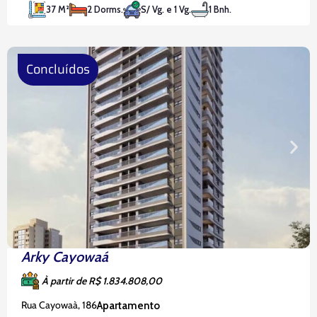
37 M²
2 Dorms.
S/ Vg. e 1 Vg.
1 Bnh.
Anhanguera (800m) e a Rodovia dos
Bandeirantes (2,5 km), além de
Concluídos
Arky Cayowaá
À partir de R$ 1.834.808,00
Rua Cayowaà, 186
Apartamento