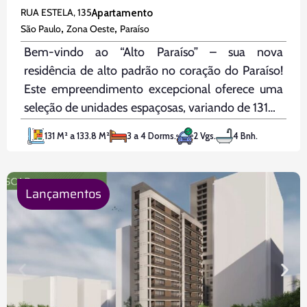
RUA ESTELA, 135
Apartamento
,
,
São Paulo
Zona Oeste
Paraíso
Bem-vindo ao “Alto Paraíso” – sua nova
residência de alto padrão no coração do Paraíso!
Este empreendimento excepcional oferece uma
seleção de unidades espaçosas, variando de 131m²
a 133m², projetadas meticulosamente para
131 M² a 133.8 M²
3 a 4 Dorms.
2 Vgs.
4 Bnh.
combinar conforto, elegância e funcionalidade.
No “Alto Paraíso”, você terá à disposição uma
ampla gama de facilidades
Lançamentos