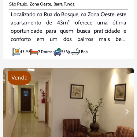
,
,
São Paulo
Zona Oeste
Barra Funda
Localizado na Rua do Bosque, na Zona Oeste, este
apartamento de 43m² oferece uma ótima
oportunidade para quem busca praticidade e
conforto em um dos bairros mais bem
conectados de São Paulo. Com 2 quartos,
43 M²
2 Dorms.
S/ Vg.
1 Bnh.
banheiro com box e gabinete, e cozinha equipada
com armários e gás encanado, esse
Venda