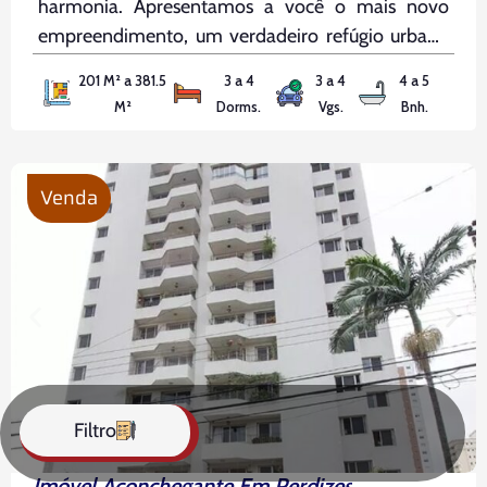
harmonia. Apresentamos a você o mais novo
empreendimento, um verdadeiro refúgio urbano
que redefine o conceito de qualidade de vida.
201 M² a 381.5
3 a 4
3 a 4
4 a 5
Localizado em uma área privilegiada, nosso
M²
Dorms.
Vgs.
Bnh.
empreendimento oferece unidades a partir de
201m², projetadas para
Venda
Filtro
Imóvel Aconchegante Em Perdizes