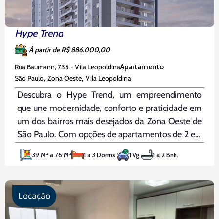
Hype Trend
À partir de R$ 886.000,00
Rua Baumann, 735 - Vila Leopoldina
Apartamento
,
,
São Paulo
Zona Oeste
Vila Leopoldina
Descubra o Hype Trend, um empreendimento
que une modernidade, conforto e praticidade em
um dos bairros mais desejados da Zona Oeste de
São Paulo. Com opções de apartamentos de 2 e 3
dormitórios, de 39m² a 76m², todos com terraço
39 M² a 76 M²
1 a 3 Dorms.
1 Vg.
1 a 2 Bnh.
e a possibilidade de suíte, o Hype Trend é
Locação