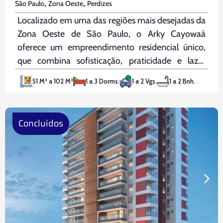
,
,
São Paulo
Zona Oeste
Perdizes
Localizado em uma das regiões mais desejadas da
Zona Oeste de São Paulo, o Arky Cayowaá
oferece um empreendimento residencial único,
que combina sofisticação, praticidade e lazer
completo, tudo a apenas 100 metros da Avenida
51 M² a 102 M²
1 a 3 Dorms.
1 a 2 Vgs.
1 a 2 Bnh.
Sumaré e da futura Estação de Metrô Perdizes
(linha laranja). Com fácil acesso a
Concluídos