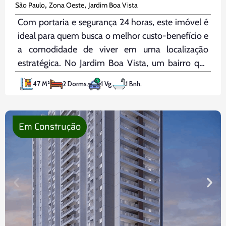
,
,
São Paulo
Zona Oeste
Jardim Boa Vista
Com portaria e segurança 24 horas, este imóvel é
ideal para quem busca o melhor custo-benefício e
a comodidade de viver em uma localização
estratégica. No Jardim Boa Vista, um bairro que
oferece comércio e serviços de primeira linha,
47 M²
2 Dorms.
1 Vg.
1 Bnh.
você estará perto de tudo o que é importante
para
Em Construção