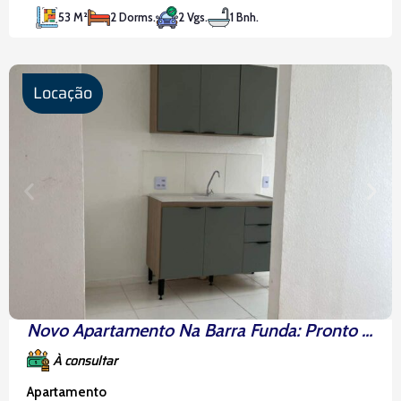
uma vista deslumbrante para o clube, com uma
53 M²
2 Dorms.
2 Vgs.
1 Bnh.
localização privilegiada, com fácil acesso a
transporte público, comércio e
Locação
Novo Apartamento Na Barra Funda: Pronto Para Morar!
À consultar
Apartamento