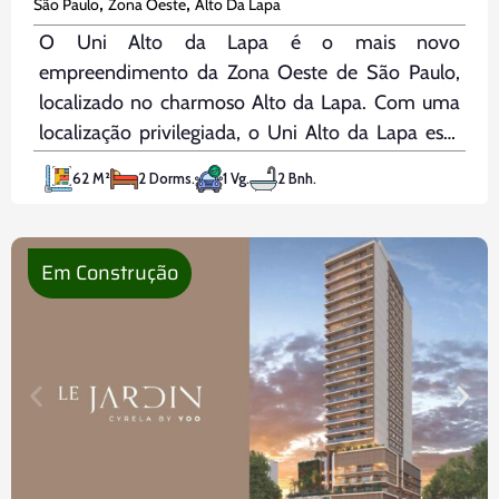
,
,
São Paulo
Zona Oeste
Alto Da Lapa
O Uni Alto da Lapa é o mais novo
empreendimento da Zona Oeste de São Paulo,
localizado no charmoso Alto da Lapa. Com uma
localização privilegiada, o Uni Alto da Lapa está
próximo à USP, à Praça Panamericana, à Marginal
62 M²
2 Dorms.
1 Vg.
2 Bnh.
Pinheiros, ao Parque Villa Lobos e à Praça Waldir
Em Construção