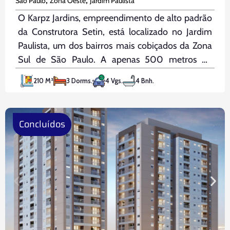
São Paulo
Zona Oeste
Jardim Paulista
O Karpz Jardins, empreendimento de alto padrão
da Construtora Setin, está localizado no Jardim
Paulista, um dos bairros mais cobiçados da Zona
Sul de São Paulo. A apenas 500 metros do
Parque Ibirapuera, ele se conecta facilmente aos
210 M²
3 Dorms.
4 Vgs.
4 Bnh.
bairros dos Jardins, Itaim e Ibirapuera, além de
estar próximo de
Concluídos