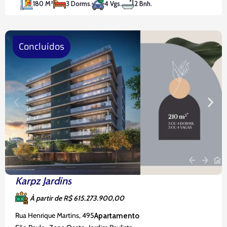
180 M²
3 Dorms.
4 Vgs.
2 Bnh.
de garagem, armários embutidos em todos os
ambientes e uma cozinha
Concluídos
Karpz Jardins
À partir de R$ 615.273.900,00
Rua Henrique Martins, 495
Apartamento
,
,