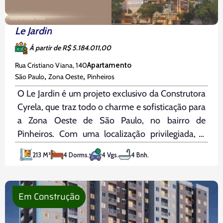
Le Jardin
À partir de R$ 5.184.011,00
Rua Cristiano Viana, 140
Apartamento
,
,
São Paulo
Zona Oeste
Pinheiros
O Le Jardin é um projeto exclusivo da Construtora
Cyrela, que traz todo o charme e sofisticação para
a Zona Oeste de São Paulo, no bairro de
Pinheiros. Com uma localização privilegiada, o
empreendimento está a apenas 500 metros do
213 M²
4 Dorms.
4 Vgs.
4 Bnh.
metrô Oscar Freire e entre os bairros mais
desejados
Em Construção