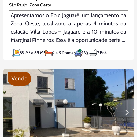
,
São Paulo
Zona Oeste
Apresentamos o Epic Jaguaré, um lançamento na
Zona Oeste, localizado a apenas 4 minutos da
estação Villa Lobos – Jaguaré e a 10 minutos da
Marginal Pinheiros. Essa é a oportunidade perfeita
para quem busca qualidade de vida em uma
59 M² a 69 M²
2 a 3 Dorms.
1 Vg.
2 Bnh.
região tranquila e bem conectada. Com unidades
que variam
Venda