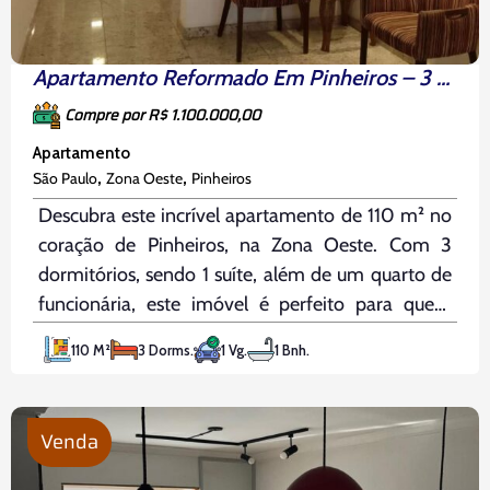
Apartamento Reformado Em Pinheiros – 3 Dorms E 1 Suíte
Compre por R$ 1.100.000,00
Apartamento
,
,
São Paulo
Zona Oeste
Pinheiros
Descubra este incrível apartamento de 110 m² no
coração de Pinheiros, na Zona Oeste. Com 3
dormitórios, sendo 1 suíte, além de um quarto de
funcionária, este imóvel é perfeito para quem
busca conforto e praticidade. O apartamento é
110 M²
3 Dorms.
1 Vg.
1 Bnh.
repleto de armários e possui uma cozinha
planejada, ideal para
Venda