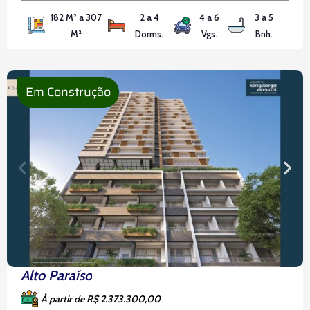
curta distância do metrô. Aqui, você encontrará o
182 M² a 307
2 a 4
4 a 6
3 a 5
equilíbrio perfeito entre conforto urbano e bem-
M²
Dorms.
Vgs.
Bnh.
estar, com uma gama completa de facilidades
projetadas para enriquecer
Em Construção
Alto Paraíso
À partir de R$ 2.373.300,00