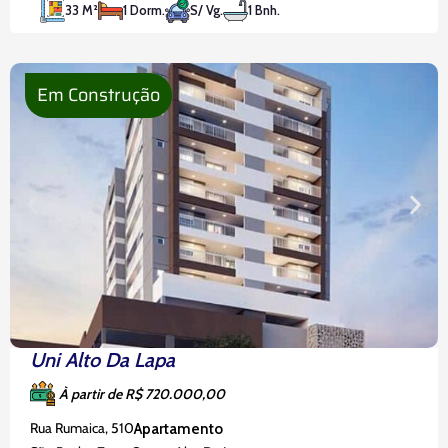
33 M²
1 Dorm.
S/ Vg.
1 Bnh.
itens que garantem funcionalidade, como
armários planejados no quarto, banheiro e
cozinha, além de box
Em Construção
Uni Alto Da Lapa
À partir de R$ 720.000,00
Rua Rumaica, 510
Apartamento