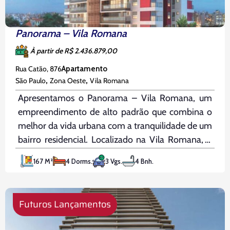
Panorama – Vila Romana
À partir de R$ 2.436.879,00
Rua Catão, 876
Apartamento
,
,
São Paulo
Zona Oeste
Vila Romana
Apresentamos o Panorama – Vila Romana, um
empreendimento de alto padrão que combina o
melhor da vida urbana com a tranquilidade de um
bairro residencial. Localizado na Vila Romana, o
empreendimento fica a poucos minutos do
167 M²
4 Dorms.
3 Vgs.
4 Bnh.
Hospital Central Sorocabana, de padarias,
restaurantes e com fácil acesso ao transporte
público.
Futuros Lançamentos