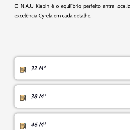
O N.A.U Klabin é o equilíbrio perfeito entre loca
excelência Cyrela em cada detalhe.
32 M²
38 M²
46 M²