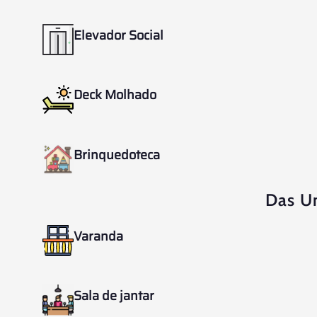
Elevador Social
Deck Molhado
Brinquedoteca
Das U
Varanda
Sala de jantar