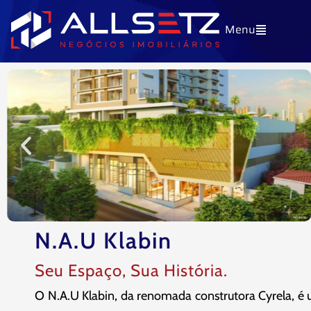
Ir
Menu
para
o
conteúdo
N.A.U Klabin
Seu Espaço, Sua História.
O N.A.U Klabin, da renomada construtora Cyrela, 