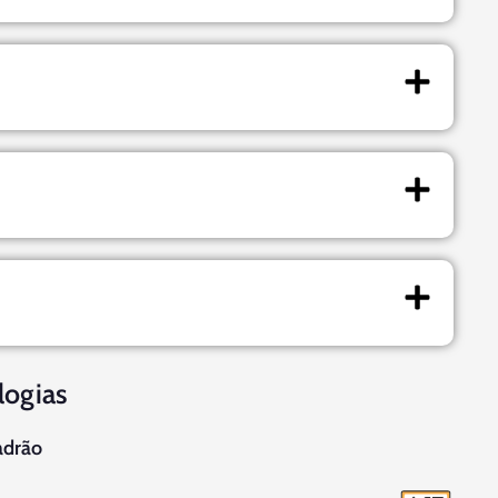
logias
adrão