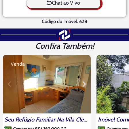
Chat ao Vivo
Código do Imóvel: 628
Confira Também!
Venda
Venda
Seu Refúgio Familiar Na Vila Clementino: 3 Dorms (1 Suíte), Face Norte E Lazer Completo
Compre por R$ 1.250.000,00
Compre por