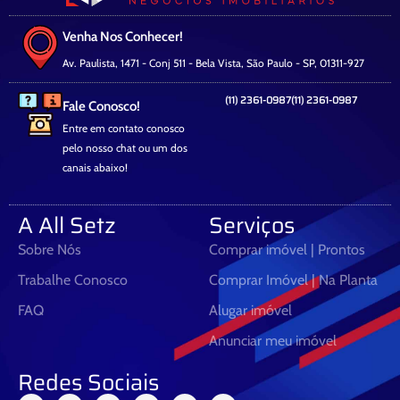
Venha Nos Conhecer!
Av. Paulista, 1471 - Conj 511 - Bela Vista, São Paulo - SP, 01311-927
(11) 2361-0987
(11) 2361-0987
Fale Conosco!
Entre em contato conosco
pelo nosso chat ou um dos
canais abaixo!
A All Setz
Serviços
Sobre Nós
Comprar imóvel | Prontos
Trabalhe Conosco
Comprar Imóvel | Na Planta
FAQ
Alugar imóvel
Anunciar meu imóvel
Redes Sociais
F
I
T
L
Y
X