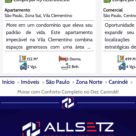
Apartamento
Comercial
,
,
,
São Paulo
Zona Sul
Vila Clementino
São Paulo
Centro
More em um condomínio que eleva seu
Oportunidade 
padrão de vida. Este apartamento
expandir se
impecável na Vila Clementino combina
localizaçõe
espaços generosos com uma área de
estratégicas d
lazer extraordinária. O living para dois
imóvel comer
152 M²
3 Dorms.
499 M
ambientes é um convite à convivência,
construída e
2 Vgs.
2 Bnh.
4 Vgs.
enquanto a cozinha planejada e a
está localizad
dependência completa de serviço
Ipiranga. O
Início
Imóveis
São Paulo
Zona Norte
Canindé
oferecem a máxima conveniência.
estrutura
Morar com Conforto Completo no Dez Canindé!