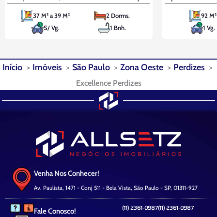
privilegiada na Zona Sul de São Paulo. A
perfeito entre
37 M² a 39 M²
2 Dorms.
92 M²
apenas 120 metros da estação Giovanni
Com uma amp
S/ Vg.
1 Bnh.
1 Vg.
Gronchi, 700 metros do Carrefour e 750
uma vista enc
metros do Assaí Atacadista, você estará
você encontr
próximo
relaxar e
Início
Imóveis
São Paulo
Zona Oeste
Perdizes
Excellence Perdizes
Venha Nos Conhecer!
Av. Paulista, 1471 - Conj 511 - Bela Vista, São Paulo - SP, 01311-927
(11) 2361-0987
(11) 2361-0987
Fale Conosco!