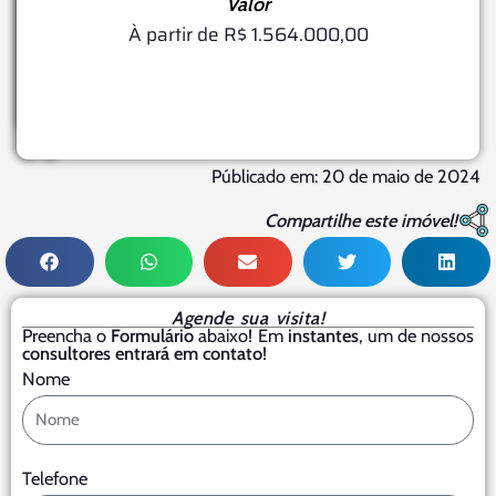
Valor
Pavimentos
Área
Status
do
Conclusão
À partir de R$ 1.564.000,00
22
Terreno
Junho,
Futuros
1.520
Lançamentos
2027
M²
Públicado em: 20 de maio de 2024
Compartilhe este imóvel!
Agende sua visita!
Preencha o
Formulário
abaixo! Em
instantes
, um de nossos
consultores entrará em contato
!
Nome
Telefone