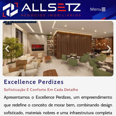
Ir
Menu
para
o
conteúdo
Excellence Perdizes
Sofisticação E Conforto Em Cada Detalhe
Apresentamos o Excellence Perdizes, um empreendimento
que redefine o conceito de morar bem, combinando design
sofisticado, materiais nobres e uma infraestrutura completa