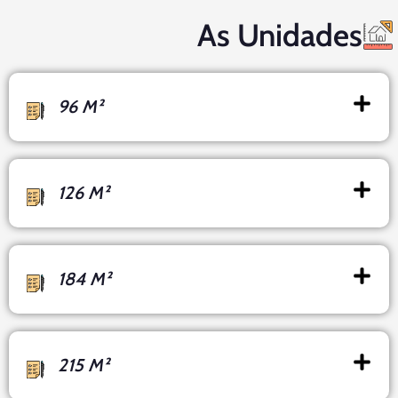
As Unidades
96 M²
126 M²
184 M²
215 M²