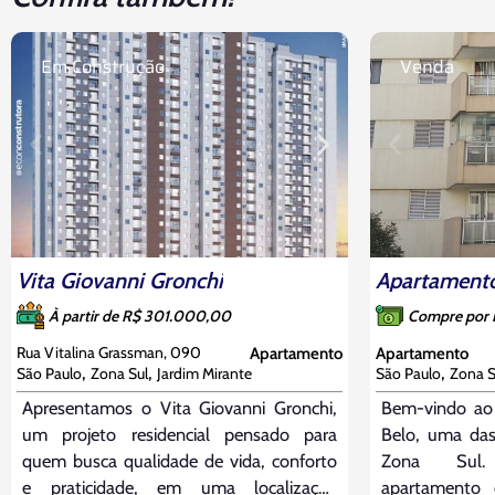
Em Construção
Venda
Vita Giovanni Gronchi
À partir de R$ 301.000,00
Compre por
Rua Vitalina Grassman, 090
Apartamento
Apartamento
,
,
,
São Paulo
Zona Sul
Jardim Mirante
São Paulo
Zona S
Apresentamos o Vita Giovanni Gronchi,
Bem-vindo ao
um projeto residencial pensado para
Belo, uma das
quem busca qualidade de vida, conforto
Zona Sul.
e praticidade, em uma localização
apartamento 