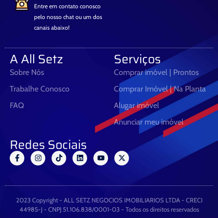
Entre em contato conosco
pelo nosso chat ou um dos
canais abaixo!
A All Setz
Serviços
Sobre Nós
Comprar imóvel | Prontos
Trabalhe Conosco
Comprar Imóvel | Na Planta
FAQ
Alugar imóvel
Anunciar meu imóvel
Redes Sociais
F
I
T
L
Y
X
a
n
i
i
o
-
c
s
k
n
u
t
e
t
t
k
t
w
b
a
o
e
u
i
o
g
k
d
b
t
o
r
i
e
t
2023 Copyright - ALL SETZ NEGOCIOS IMOBILIARIOS LTDA - CRECI
k
a
n
e
44985-J - CNPJ 51.106.838/0001-03 - Todos os direitos reservados
-
m
r