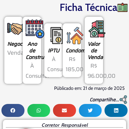
Ficha Técnica
Negociação
Ano
Valor
de
IPTU
Condomínio
de
Venda
Construção
Venda
À
R$
À
R$
Consultar
185,00
Consultar
96.000,00
Públicado em: 21 de março de 2025
Compartilhe...
Corretor Responsável