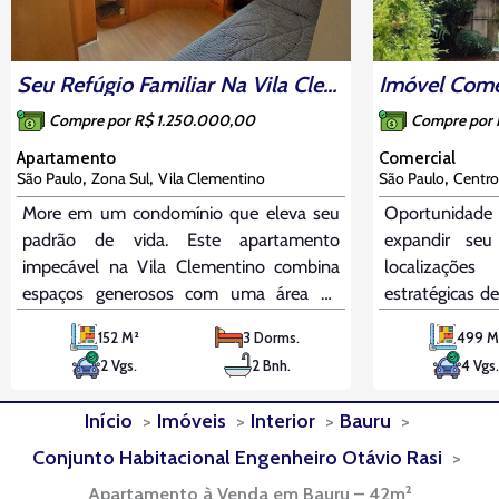
Seu Refúgio Familiar Na Vila Clementino: 3 Dorms (1 Suíte), Face Norte E Lazer Completo
Compre por R$ 1.250.000,00
Compre por
Apartamento
Comercial
,
,
,
São Paulo
Zona Sul
Vila Clementino
São Paulo
Centro
More em um condomínio que eleva seu
Oportunidade 
padrão de vida. Este apartamento
expandir se
impecável na Vila Clementino combina
localizaçõe
espaços generosos com uma área de
estratégicas d
lazer extraordinária. O living para dois
imóvel comer
152 M²
3 Dorms.
499 M
ambientes é um convite à convivência,
construída e
2 Vgs.
2 Bnh.
4 Vgs
enquanto a cozinha planejada e a
está localizad
dependência completa de serviço
Ipiranga. O
Início
Imóveis
Interior
Bauru
oferecem a máxima conveniência.
estrutura
Conjunto Habitacional Engenheiro Otávio Rasi
Apartamento à Venda em Bauru – 42m²