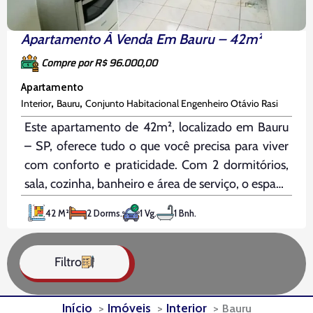
Apartamento À Venda Em Bauru – 42m²
Compre por R$ 96.000,00
Apartamento
,
,
Interior
Bauru
Conjunto Habitacional Engenheiro Otávio Rasi
Este apartamento de 42m², localizado em Bauru
– SP, oferece tudo o que você precisa para viver
com conforto e praticidade. Com 2 dormitórios,
sala, cozinha, banheiro e área de serviço, o espaço
é ideal para quem busca funcionalidade e
42 M²
2 Dorms.
1 Vg.
1 Bnh.
conforto. Além disso, conta com 1 vaga de
automóvel,
Filtro
Início
Imóveis
Interior
Bauru