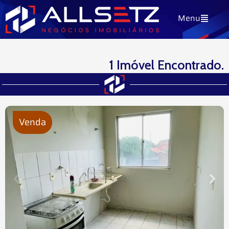
Ir
Menu
para
o
conteúdo
1 Imóvel Encontrado.
Venda