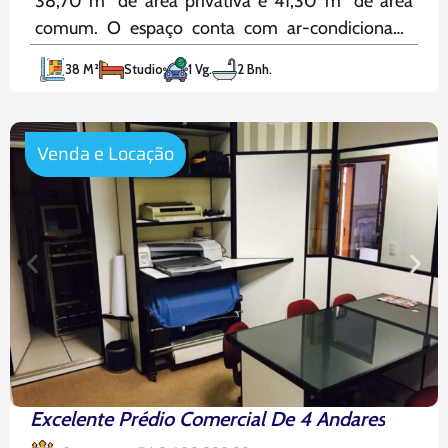
38,70 m² de área privativa e 41,30 m² de área
comum. O espaço conta com ar-condicionado
Split novo, dois banheiros, copa equipada com
38 M²
Studio
1 Vg.
2 Bnh.
geladeira e uma vaga de garagem, além de
manobrista para visitas.
Venda e Locação
Excelente Prédio Comercial De 4 Andares