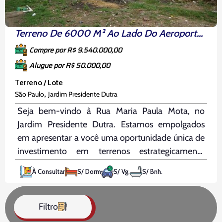
Terreno De 6000 M² Ao Lado Do Aeroporto De Guarulhos
Compre por R$ 9.540.000,00
Alugue por R$ 50.000,00
Terreno / Lote
,
São Paulo
Jardim Presidente Dutra
Seja bem-vindo à Rua Maria Paula Mota, no
Jardim Presidente Dutra. Estamos empolgados
em apresentar a você uma oportunidade única de
investimento em terrenos estrategicamente
localizados, oferecendo diversas possibilidades
À Consultar
S/ Dorm
S/ Vg.
S/ Bnh.
para empreendedores visionários. Características
Principais: Projetos Possíveis: Zoneamento e
Valorização: Outras Informações Importantes:
Filtro
Não perca a oportunidade de investir em