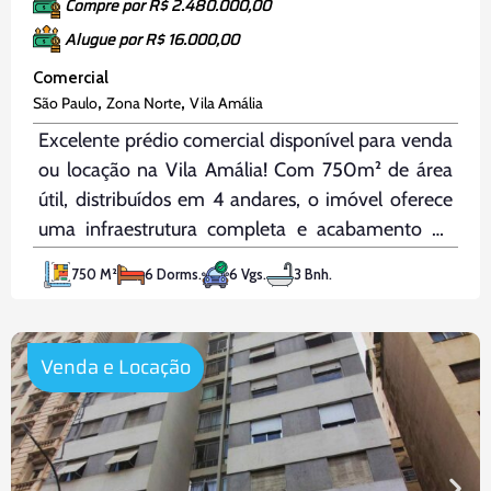
Compre por R$ 2.480.000,00
Alugue por R$ 16.000,00
Comercial
,
,
São Paulo
Zona Norte
Vila Amália
Excelente prédio comercial disponível para venda
ou locação na Vila Amália! Com 750m² de área
útil, distribuídos em 4 andares, o imóvel oferece
uma infraestrutura completa e acabamento de
alto padrão, ideal para empresas de diversos
750 M²
6 Dorms.
6 Vgs.
3 Bnh.
segmentos. O térreo possui 200m² de garagem
com pé direito de 6m, espaço
Venda e Locação