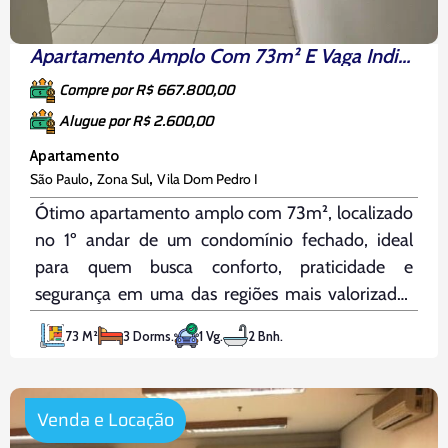
Apartamento Amplo Com 73m² E Vaga Individual
Compre por R$ 667.800,00
Alugue por R$ 2.600,00
Apartamento
,
,
São Paulo
Zona Sul
Vila Dom Pedro I
Ótimo apartamento amplo com 73m², localizado
no 1º andar de um condomínio fechado, ideal
para quem busca conforto, praticidade e
segurança em uma das regiões mais valorizadas
da cidade. Com excelente distribuição interna e
73 M²
3 Dorms.
1 Vg.
2 Bnh.
ótima iluminação natural, o imóvel oferece três
quartos, sendo um deles com armários
planejados, dois
Venda e Locação