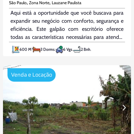
,
,
São Paulo
Zona Norte
Lauzane Paulista
Aqui está a oportunidade que você buscava para
expandir seu negócio com conforto, segurança e
eficiência. Este galpão com escritório oferece
todas as características necessárias para atender
às demandas operacionais da sua empresa,
600 M²
3 Dorms.
6 Vgs.
2 Bnh.
proporcionando um ambiente ideal para o
crescimento e desenvolvimento dos seus
projetos. Características do Imóvel: Localização
Venda e Locação