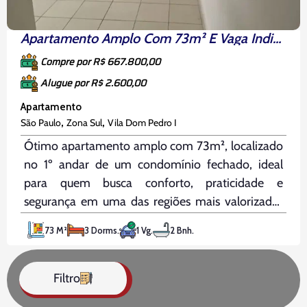
Apartamento Amplo Com 73m² E Vaga Individual
Compre por R$ 667.800,00
Alugue por R$ 2.600,00
Apartamento
,
,
São Paulo
Zona Sul
Vila Dom Pedro I
Ótimo apartamento amplo com 73m², localizado
no 1º andar de um condomínio fechado, ideal
para quem busca conforto, praticidade e
segurança em uma das regiões mais valorizadas
da cidade. Com excelente distribuição interna e
73 M²
3 Dorms.
1 Vg.
2 Bnh.
ótima iluminação natural, o imóvel oferece três
quartos, sendo um deles com armários
planejados, dois
Filtro