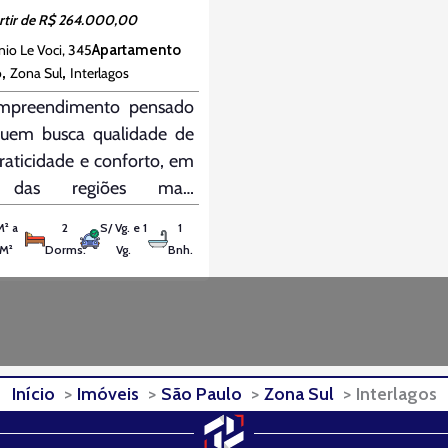
rtir de R$ 264.000,00
io Le Voci, 345
Apartamento
,
,
o
Zona Sul
Interlagos
preendimento pensado
quem busca qualidade de
praticidade e conforto, em
das regiões mais
tadas de São Paulo.
M² a
2
S/ Vg. e 1
1
zado a apenas 4 minutos
 M²
Dorms.
Vg.
Bnh.
tação Autódromo e 5
os da Estação Primavera
agos, o Grid Interlagos
e fácil acesso à Avenida
agos e está próximo ao
Início
Imóveis
São Paulo
Zona Sul
Interlagos