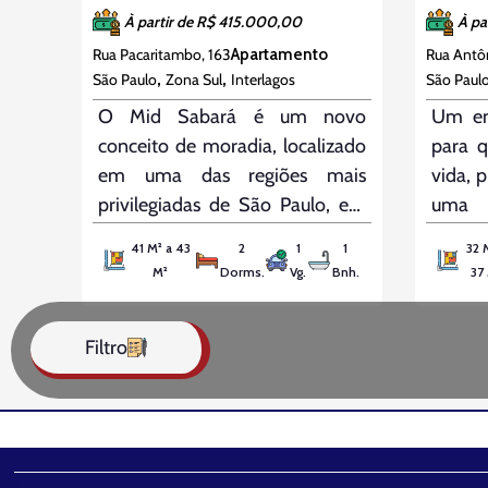
À partir de R$ 415.000,00
À pa
Rua Pacaritambo, 163
Rua Antôn
Apartamento
,
,
São Paulo
Zona Sul
Interlagos
São Paul
O Mid Sabará é um novo
Um em
conceito de moradia, localizado
para 
em uma das regiões mais
vida, 
privilegiadas de São Paulo, em
uma 
Interlagos, a poucos minutos da
conec
41 M² a 43
2
1
1
32 
Estação Jurubatuba, e perto dos
Locali
M²
Dorms.
Vg.
Bnh.
37
shoppings Interlagos e SP
da Es
Market. Com unidades de 41m²
minut
Filtro
a 43m², de 2 dormitórios, o
Interl
empreendimento oferece todo
oferec
o
Interl