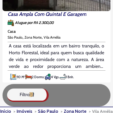
Casa Ampla Com Quintal E Garagem
Alugue por R$ 2.300,00
Casa
,
,
São Paulo
Zona Norte
Vila Amélia
A casa está localizada em um bairro tranquilo, o
Horto Florestal, ideal para quem busca qualidade
de vida e proximidade com a natureza. A área
verde ao redor proporciona um ambiente
relaxante e saudável, perfeito para momentos de
110 M²
2 Dorms.
4 Vgs.
1 Bnh.
lazer em família ou com os pets. A vizinhança é
calma
Filtro
Início
Imóveis
São Paulo
Zona Norte
Vila Amélia