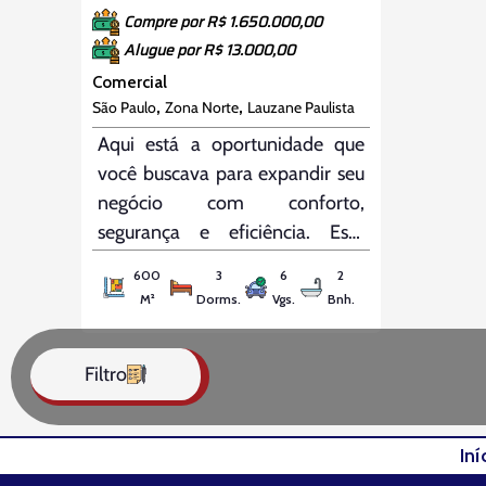
Compre por R$ 1.650.000,00
Alugue por R$ 13.000,00
Comercial
,
,
São Paulo
Zona Norte
Lauzane Paulista
Aqui está a oportunidade que
você buscava para expandir seu
negócio com conforto,
segurança e eficiência. Este
galpão com escritório oferece
600
3
6
2
todas as características
M²
Dorms.
Vgs.
Bnh.
necessárias para atender às
demandas operacionais da sua
Filtro
empresa, proporcionando um
ambiente ideal para o
crescimento e desenvolvimento
Iní
dos seus projetos. Características