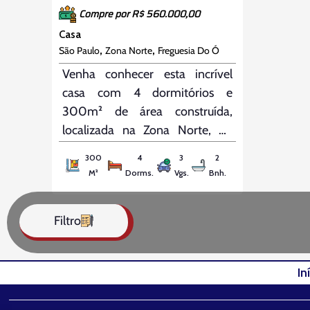
Compre por R$ 560.000,00
Casa
,
,
São Paulo
Zona Norte
Freguesia Do Ó
Venha conhecer esta incrível
casa com 4 dormitórios e
300m² de área construída,
localizada na Zona Norte, no
bairro Freguesia do Ó. O imóvel
300
4
3
2
está situado em um terreno de
M²
Dorms.
Vgs.
Bnh.
8,5×32, oferecendo uma ampla
área de churrasqueira com
Filtro
capacidade para até 50 pessoas,
perfeita para receber amigos e
familiares.
In