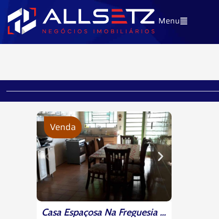
Ir
Menu
para
o
conteúdo
Venda
Casa Espaçosa Na Freguesia Do Ó