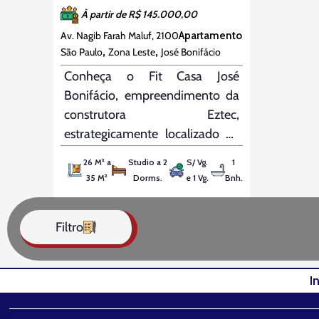
À partir de R$ 145.000,00
Av. Nagib Farah Maluf, 2100
Apartamento
,
,
São Paulo
Zona Leste
José Bonifácio
Conheça o Fit Casa José
Bonifácio, empreendimento da
construtora Eztec,
estrategicamente localizado ao
lado da Estação José Bonifácio.
26 M² a
Studio a 2
S/ Vg.
1
Com uma fachada neoclássica e
35 M²
Dorms.
e 1 Vg.
Bnh.
um terreno com mais de
5.000m², o condomínio
Filtro
oferece portaria 24h, segurança
e um baixo custo de
condomínio, perfeito para quem
I
busca qualidade de vida sem