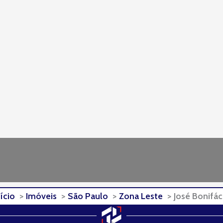
nício
Imóveis
São Paulo
Zona Leste
José Bonifác