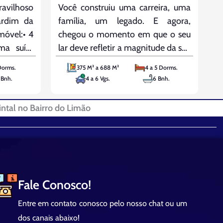
375 M² a 688 M²
4 a 5 Dorms.
vilhoso
celebre suas conquivas, mas que se
4 a 6 Vgs.
6 Bnh.
ardim da
torne o coração pulsante de novas
móvel:• 4
memórias, o ponto de encontro de
uma suíte
gerações
heira de
Dorms.
bientes
 Bnh.
a sala de
ira e uma
tal no Bairro do Limão
cozinha
dim de
Fale Conosco!
Entre em contato conosco pelo nosso chat ou um
dos canais abaixo!