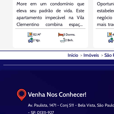
More em um condomínio que
Oport
eleva seu padrão de vida. Este
estabe
apartamento impecável na Vila
negócio
Clementino combina espaços
mais tra
generosos com uma área de lazer
São Pau
152 M²
3 Dorms.
4
extraordinária. O living para dois
comerc
2 Vgs.
2 Bnh.
ambientes é um convite à
constru
convivência, enquanto a cozinha
m² está
Início
Imóveis
São 
planejada e a dependência
Moreira
completa de serviço oferecem a
conta co
máxima conveniência.
Venha Nos Conhecer!
Av. Paulista, 1471 - Conj 511 - Bela Vista, São Paul
- SP, 01311-927