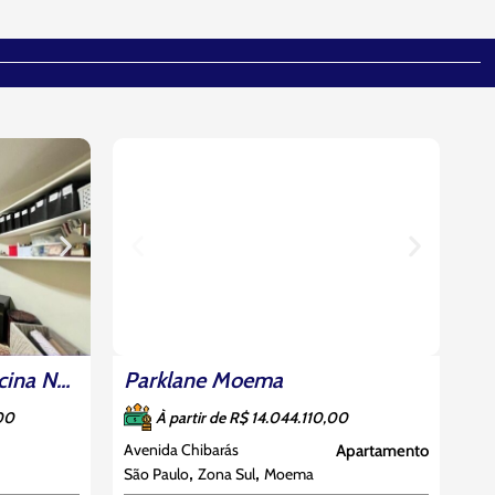
Em Construção
Parklane Moema
À partir de R$ 14.044.110,00
Avenida Chibarás
Apartamento
,
,
São Paulo
Zona Sul
Moema
Você construiu uma carreira, uma
Lindo Sobrado Com Piscina No Jardim Da Saúde
família, um legado. E agora,
00
chegou o momento em que o seu
lar deve refletir a magnitude da sua
história. Um lugar que não apenas