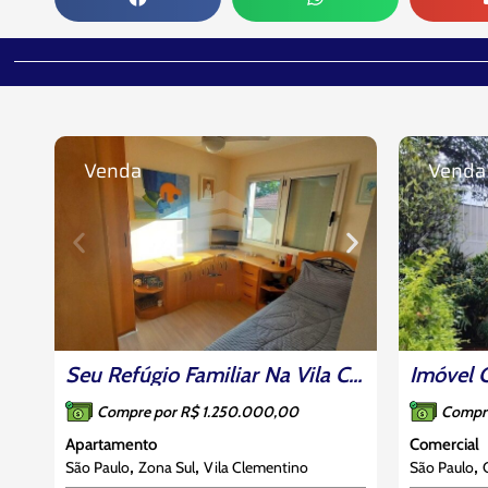
Venda
Venda
Seu Refúgio Familiar Na Vila Clementino: 3 Dorms (1 Suíte), Face Norte E Lazer Completo
Compre por R$ 1.250.000,00
Compr
Apartamento
Comercial
,
,
,
São Paulo
Zona Sul
Vila Clementino
São Paulo