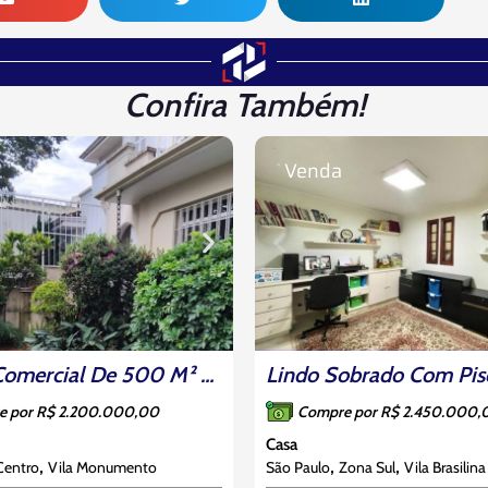
Confira Também!
Venda
Imóvel Comercial De 500 M² No Coração Do Ipiranga Com Galpão E Garagem
e por R$ 2.200.000,00
Compre por R$ 2.450.000,
Casa
,
,
,
Centro
Vila Monumento
São Paulo
Zona Sul
Vila Brasilina