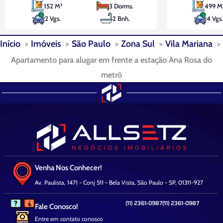
152 M²
3 Dorms.
499 M
ambientes é um convite à convivência,
construída e
2 Vgs.
2 Bnh.
4 Vgs.
enquanto a cozinha planejada e a
está localizad
dependência completa de serviço
Ipiranga. O
Início
Imóveis
São Paulo
Zona Sul
Vila Mariana
oferecem a máxima conveniência.
estrutura
Apartamento para alugar em frente a estação Ana Rosa do
metrô
Venha Nos Conhecer!
Av. Paulista, 1471 - Conj 511 - Bela Vista, São Paulo - SP, 01311-927
(11) 2361-0987
(11) 2361-0987
Fale Conosco!
Entre em contato conosco