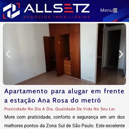
Ir
Menu
para
o
conteúdo
Apartamento para alugar em frente
a estação Ana Rosa do metrô
Praticidade No Dia A Dia, Qualidade De Vida No Seu Lar.
More com praticidade, conforto e segurança em um dos
melhores pontos da Zona Sul de São Paulo. Este excelente