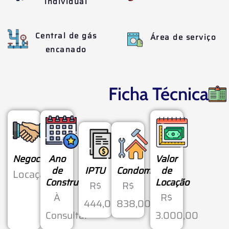
individual
Central de gás
Área de serviço
encanado
Ficha Técnica
Negociação
Ano
Valor
de
IPTU
Condomínio
de
Locação
Construção
Locação
R$
R$
À
R$
444,00
838,00
Consultar
3.000,00