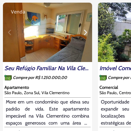
Venda
Venda
Seu Refúgio Familiar Na Vila Clementino: 3 Dorms (1 Suíte), Face Norte E Lazer Completo
Compre por R$ 1.250.000,00
Compre por
Apartamento
Comercial
,
,
,
São Paulo
Zona Sul
Vila Clementino
São Paulo
Centro
More em um condomínio que eleva seu
Oportunidade 
padrão de vida. Este apartamento
expandir se
impecável na Vila Clementino combina
localizaçõe
espaços generosos com uma área de
estratégicas d
lazer extraordinária. O living para dois
imóvel comer