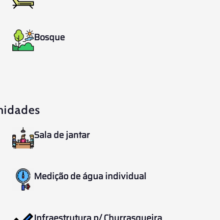
Bosque
nidades
Sala de jantar
Medição de água individual
Infraestrutura p/ Churrasqueira