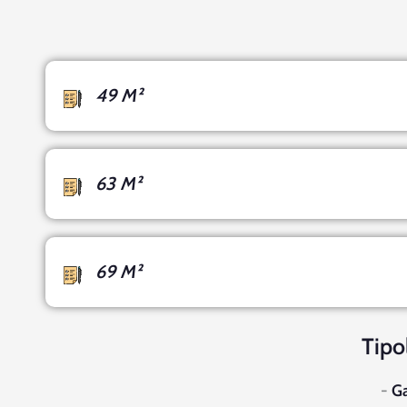
49 M²
63 M²
69 M²
Tipo
-
G