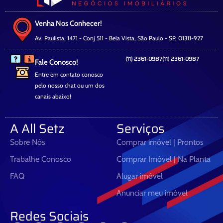
Venha Nos Conhecer!
Av. Paulista, 1471 - Conj 511 - Bela Vista, São Paulo - SP, 01311-927
(11) 2361-0987
(11) 2361-0987
Fale Conosco!
Entre em contato conosco
pelo nosso chat ou um dos
canais abaixo!
A All Setz
Serviços
Sobre Nós
Comprar imóvel | Prontos
Trabalhe Conosco
Comprar Imóvel | Na Planta
FAQ
Alugar imóvel
Anunciar meu imóvel
Redes Sociais