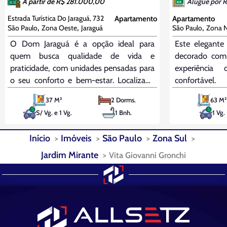
À partir de R$ 281.000,00
Alugue por 
Estrada Turística Do Jaraguá, 732
Apartamento
Apartamento
,
,
,
São Paulo
Zona Oeste
Jaraguá
São Paulo
Zona N
O Dom Jaraguá é a opção ideal para
Este elegante
quem busca qualidade de vida e
decorado com
praticidade, com unidades pensadas para
experiência
o seu conforto e bem-estar. Localizado
confortáv
em Jaraguá, a poucos minutos das
envidraçada
37 M²
2 Dorms.
63 M²
principais vias da região, como a Rodovia
porcelanato e 
S/ Vg. e 1 Vg.
1 Bnh.
1 Vg.
Anhanguera (800m) e a Rodovia dos
proporcionand
Bandeirantes (2,5 km), além de
acolhedor. A 
Início
Imóveis
São Paulo
Zona Sul
geladeira, mic
elétrico, e cont
Jardim Mirante
Vita Giovanni Gronchi