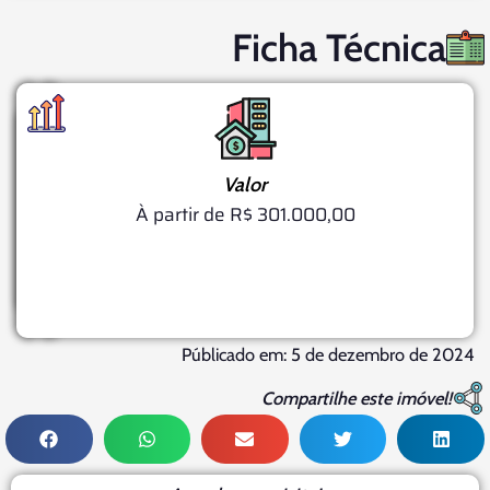
Ficha Técnica
Valor
Pavimentos
Área
Status
do
Conclusão
À partir de R$ 301.000,00
24
Terreno
Dezembro,
Em
3.598
Construção
2025
M²
Públicado em: 5 de dezembro de 2024
Compartilhe este imóvel!