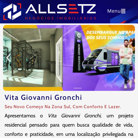
Ir
Menu
para
o
conteúdo
Vita Giovanni Gronchi
Seu Novo Começo Na Zona Sul, Com Conforto E Lazer.
Apresentamos o
Vita Giovanni Gronchi
, um projeto
residencial pensado para quem busca qualidade de vida,
conforto e praticidade, em uma localização privilegiada na