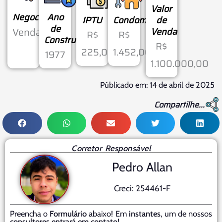
Valor
Negociação
Ano
IPTU
Condomínio
de
de
Venda
Venda
R$
R$
Construção
R$
225,00
1.452,00
1977
1.100.000,00
Públicado em: 14 de abril de 2025
Compartilhe...
Corretor Responsável
Pedro Allan
Creci: 254461-F
Preencha o
Formulário
abaixo! Em
instantes
, um de nossos
consultores entrará em contato
!