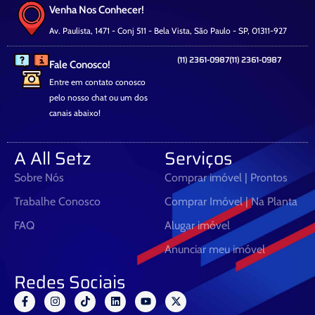
Venha Nos Conhecer!
Av. Paulista, 1471 - Conj 511 - Bela Vista, São Paulo - SP, 01311-927
(11) 2361-0987
(11) 2361-0987
Fale Conosco!
Entre em contato conosco
pelo nosso chat ou um dos
canais abaixo!
A All Setz
Serviços
Sobre Nós
Comprar imóvel | Prontos
Trabalhe Conosco
Comprar Imóvel | Na Planta
FAQ
Alugar imóvel
Anunciar meu imóvel
Redes Sociais
F
I
T
L
Y
X
a
n
i
i
o
-