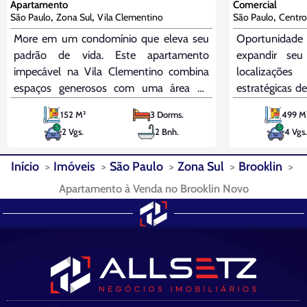
Apartamento
Comercial
,
,
,
São Paulo
Zona Sul
Vila Clementino
São Paulo
Centro
More em um condomínio que eleva seu
Oportunidade 
padrão de vida. Este apartamento
expandir se
impecável na Vila Clementino combina
localizaçõe
espaços generosos com uma área de
estratégicas d
lazer extraordinária. O living para dois
imóvel comer
152 M²
3 Dorms.
499 M
ambientes é um convite à convivência,
construída e
2 Vgs.
2 Bnh.
4 Vgs.
enquanto a cozinha planejada e a
está localizad
dependência completa de serviço
Ipiranga. O
Início
Imóveis
São Paulo
Zona Sul
Brooklin
oferecem a máxima conveniência.
estrutura
Apartamento à Venda no Brooklin Novo