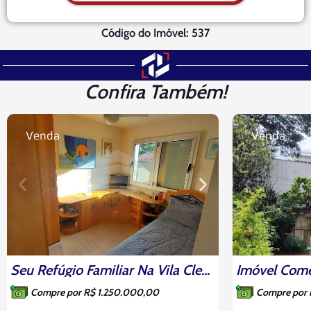
Código do Imóvel: 537
Confira Também!
Venda
Venda
Seu Refúgio Familiar Na Vila Clementino: 3 Dorms (1 Suíte), Face Norte E Lazer Completo
Compre por R$ 1.250.000,00
Compre por