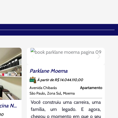
Em Construção
Parklane Moema
À partir de R$ 14.044.110,00
Avenida Chibarás
Apartamento
,
,
São Paulo
Zona Sul
Moema
Você construiu uma carreira, uma
Lindo Sobrado Com Piscina No Jardim Da Saúde
família, um legado. E agora,
00
chegou o momento em que o seu