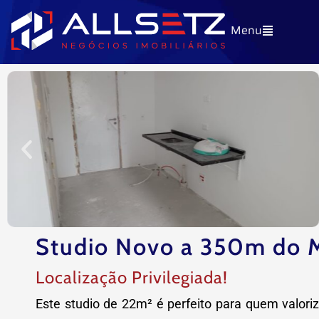
Ir
Menu
para
o
conteúdo
Studio Novo a 350m do M
Localização Privilegiada!
Este studio de 22m² é perfeito para quem valoriz