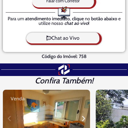
Falar com Corretor
Para um
atendimento imediato
,
clique
no
botão abaixo
e
utilize nosso
chat ao vivo
!
Chat ao Vivo
Código do Imóvel: 758
Confira Também!
Venda
Venda