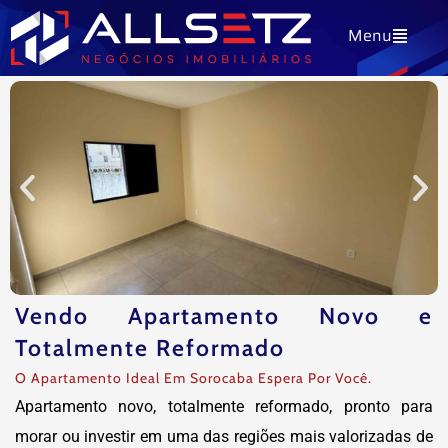
Ir
Menu
para
o
conteúdo
Vendo Apartamento Novo e
Totalmente Reformado
O Apartamento Ideal Em Sorocaba Espera Por Você.
Apartamento novo, totalmente reformado, pronto para
morar ou investir em uma das regiões mais valorizadas de