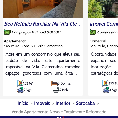
Seu Refúgio Familiar Na Vila Clementino: 3 Dorms (1 Suíte), Face Norte E Lazer Completo
Compre por R$ 1.250.000,00
Compre por
Apartamento
Comercial
,
,
,
São Paulo
Zona Sul
Vila Clementino
São Paulo
Centro
More em um condomínio que eleva seu
Oportunidade 
padrão de vida. Este apartamento
expandir se
impecável na Vila Clementino combina
localizaçõe
espaços generosos com uma área de
estratégicas d
lazer extraordinária. O living para dois
imóvel comer
152 M²
3 Dorms.
499 M
ambientes é um convite à convivência,
construída e
2 Vgs.
2 Bnh.
4 Vgs.
enquanto a cozinha planejada e a
está localizad
dependência completa de serviço
Ipiranga. O
Início
Imóveis
Interior
Sorocaba
oferecem a máxima conveniência.
estrutura
Vendo Apartamento Novo e Totalmente Reformado