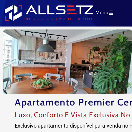
Ir
Menu
para
o
conteúdo
Apartamento Premier Ce
Luxo, Conforto E Vista Exclusiva No
Exclusivo apartamento disponível para venda no