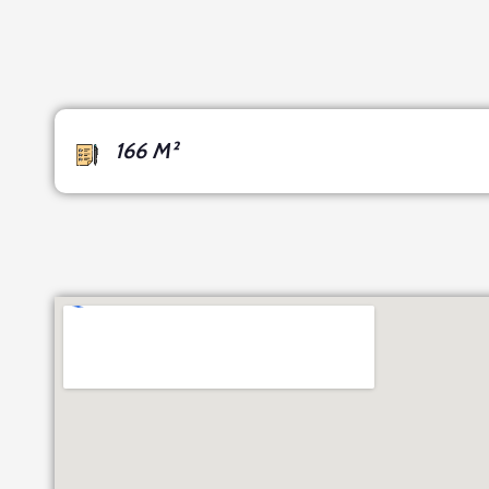
166 M²