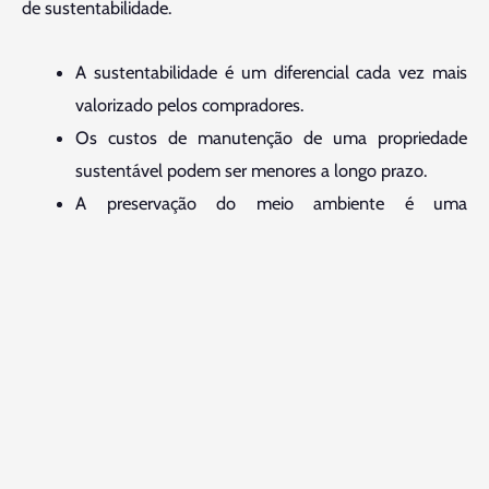
de sustentabilidade.
A sustentabilidade é um diferencial cada vez mais
valorizado pelos compradores.
Os custos de manutenção de uma propriedade
sustentável podem ser menores a longo prazo.
A preservação do meio ambiente é uma
preocupação crescente da sociedade e reflete no
mercado imobiliário.
Estas tendências do mercado imobiliário em São Paulo
refletem a modernidade, praticidade e sustentabilidade que
são valorizadas pelos compradores na cidade. Ao investir
em propriedades inteligentes, espaços multifuncionais e
sustentáveis, você não apenas estará acompanhando as